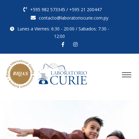
+595 982 573345 / +595 21 200447
contacto@laboratoriocurie.com.py
Lunes a Viernes: 6:30 - 20:00 / Sabados: 7:30 -
12:00